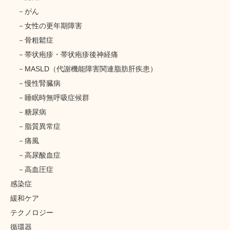
がん
女性の更年期障害
骨粗鬆症
帯状疱疹・帯状疱疹後神経痛
MASLD（代謝機能障害関連脂肪肝疾患）
慢性腎臓病
睡眠時無呼吸症候群
糖尿病
脂質異常症
痛風
高尿酸血症
高血圧症
感染症
緩和ケア
テクノロジー
循環器