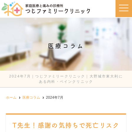
t
o
g
g
l
e
n
a
v
医療コラム
i
g
a
t
i
o
n
2024年7月｜つじファミリークリニック｜大野城市東大利に
ある内科・ペインクリニック
ホーム
医療コラム
2024年7月
T先生！感謝の気持ちで死亡リスク