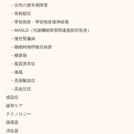
女性の更年期障害
骨粗鬆症
帯状疱疹・帯状疱疹後神経痛
MASLD（代謝機能障害関連脂肪肝疾患）
慢性腎臓病
睡眠時無呼吸症候群
糖尿病
脂質異常症
痛風
高尿酸血症
高血圧症
感染症
緩和ケア
テクノロジー
循環器
消化器