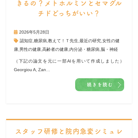
きるの？メトホルミンとセマグル
チドどっちがいい？
2026年5月28日
認知症
,
糖尿病
,
教えて！Ｔ先生
,
最近の研究
,
女性の健
康
,
男性の健康
,
高齢者の健康
,
内分泌・糖尿病
,
脳・神経
（下記の論文を元に一部AIを用いて作成しました）
Georgiou A, Zan…
続きを読む
スタッフ研修と院内急変シミュレ