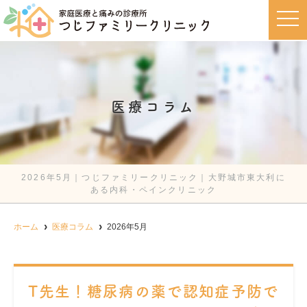
t
o
g
g
l
e
n
a
v
医療コラム
i
g
a
t
i
o
n
2026年5月｜つじファミリークリニック｜大野城市東大利に
ある内科・ペインクリニック
ホーム
医療コラム
2026年5月
T先生！糖尿病の薬で認知症予防で