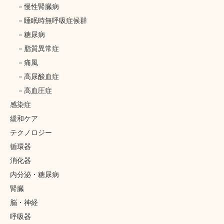
慢性腎臓病
睡眠時無呼吸症候群
糖尿病
脂質異常症
痛風
高尿酸血症
高血圧症
感染症
緩和ケア
テクノロジー
循環器
消化器
内分泌・糖尿病
腎臓
脳・神経
呼吸器