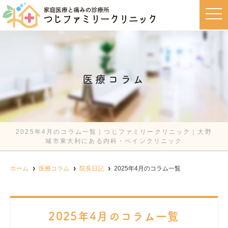
t
o
g
g
l
e
n
a
v
医療コラム
i
g
a
t
i
o
n
2025年4月のコラム一覧｜つじファミリークリニック｜大野
城市東大利にある内科・ペインクリニック
ホーム
医療コラム
院長日記
2025年4月のコラム一覧
2025年4月のコラム一覧