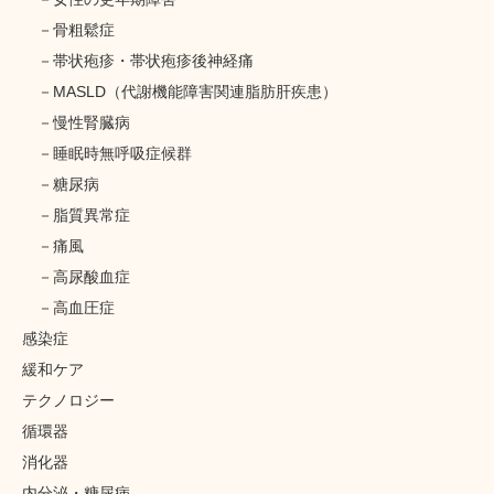
骨粗鬆症
帯状疱疹・帯状疱疹後神経痛
MASLD（代謝機能障害関連脂肪肝疾患）
慢性腎臓病
睡眠時無呼吸症候群
糖尿病
脂質異常症
痛風
高尿酸血症
高血圧症
感染症
緩和ケア
テクノロジー
循環器
消化器
内分泌・糖尿病