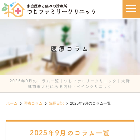
t
o
g
g
l
e
n
a
v
医療コラム
i
g
a
t
i
o
n
2025年9月のコラム一覧｜つじファミリークリニック｜大野
城市東大利にある内科・ペインクリニック
ホーム
医療コラム
院長日記
2025年9月のコラム一覧
2025年9月のコラム一覧