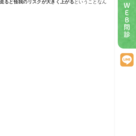
増加)走ると怪我のリスクが大きく上がる
ということなん
ＷＥＢ問診