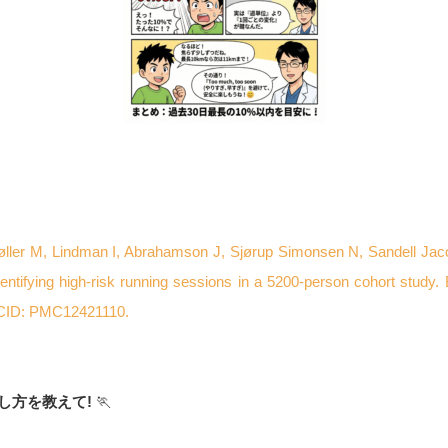
øller M, Lindman I, Abrahamson J, Sjørup Simonsen N, Sandell Jac
tifying high-risk running sessions in a 5200-person cohort study. 
MCID: PMC12421110.
し方を教えて!
🏃