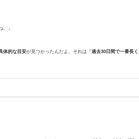
」
ね。」
具体的な目安
が見つかったんだよ。それは『
過去30日間で一番長