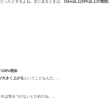
mだったとするよね。次に走るときは、
11km以上(10%以上の
が
128%増加
が大きく上がる
ということなんだ。」
?それは気をつけないとだめだね。」