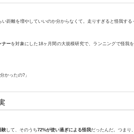
くらい距離を増やしていいのか分からなくて。走りすぎると怪我する
ンナー
を対象にした18ヶ月間の大規模研究で、ランニングで怪我
が分かったの?」
実
経験
して、そのうち
72%が使い過ぎによる怪我
だったんだ。つまり