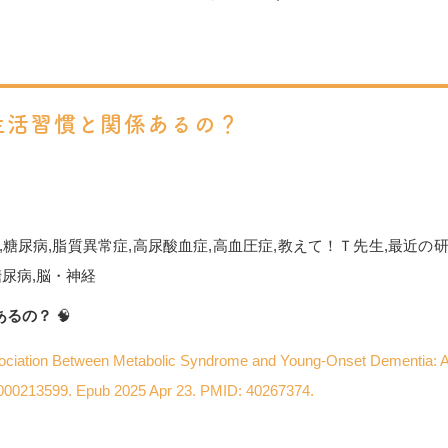
生活習慣と関係あるの？
,
糖尿病
,
脂質異常症
,
高尿酸血症
,
高血圧症
,
教えて！Ｔ先生
,
最近の
糖尿病
,
脳・神経
あるの？
🧠
ociation Between Metabolic Syndrome and Young-Onset Dementia: A
000213599. Epub 2025 Apr 23. PMID: 40267374.