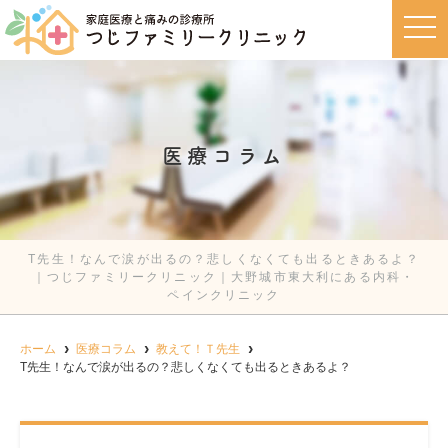
t
o
g
g
l
e
n
a
v
医療コラム
i
g
a
t
i
o
n
T先生！なんで涙が出るの？悲しくなくても出るときあるよ？
｜つじファミリークリニック｜大野城市東大利にある内科・
ペインクリニック
ホーム
医療コラム
教えて！Ｔ先生
T先生！なんで涙が出るの？悲しくなくても出るときあるよ？