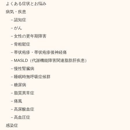
よくある症状とお悩み
病気・疾患
認知症
がん
女性の更年期障害
骨粗鬆症
帯状疱疹・帯状疱疹後神経痛
MASLD（代謝機能障害関連脂肪肝疾患）
慢性腎臓病
睡眠時無呼吸症候群
糖尿病
脂質異常症
痛風
高尿酸血症
高血圧症
感染症