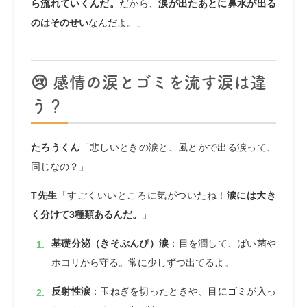
ら流れていくんだ。
だから、
涙が出たあとに鼻水が出る
のはそのせい
なんだよ。」
😢 感情の涙とゴミを流す涙は違
う？
たろうくん
「悲しいときの涙と、風とかで出る涙って、
同じなの？」
T先生
「すごくいいところに気がついたね！
涙には大き
く分けて3種類あるんだ。
」
基礎分泌（きそぶんぴ）涙
：目を潤して、ばい菌や
ホコリから守る。常に少しずつ出てるよ。
反射性涙
：玉ねぎを切ったときや、目にゴミが入っ