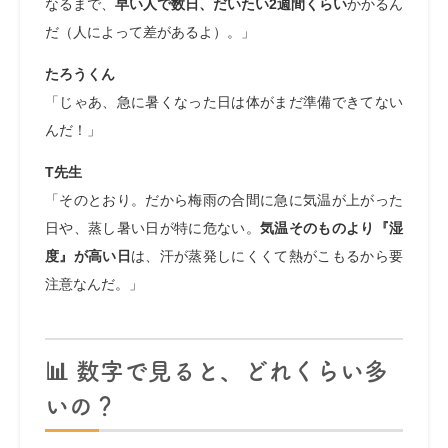
なるまで、
早い人で数日、だいたい2週間くらい
かかるん
だ（人によって差があるよ）。」
たろうくん
「じゃあ、急に暑くなった日は体がまだ準備できてない
んだ！」
T先生
「そのとおり。だから梅雨の合間に急に気温が上がった
日や、蒸し暑い日が特に危ない。
気温そのものより『湿
度』が高い日
は、汗が蒸発しにくくて熱がこもるから要
注意なんだ。」
📊 数字で見ると、どれくらい多
いの？