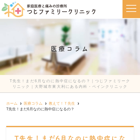
t
o
g
g
l
e
n
a
v
医療コラム
i
g
a
t
i
o
n
T先生！まだ6月なのに熱中症になるの？｜つじファミリーク
リニック｜大野城市東大利にある内科・ペインクリニック
ホーム
医療コラム
教えて！Ｔ先生
T先生！まだ6月なのに熱中症になるの？
T先生！まだ6月なのに熱中症にな