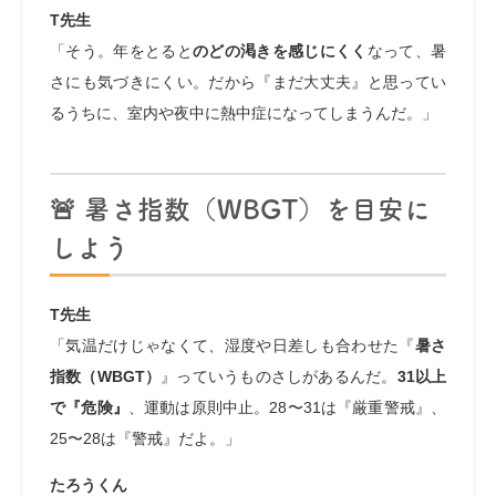
T先生
「そう。年をとると
のどの渇きを感じにくく
なって、暑
さにも気づきにくい。だから『まだ大丈夫』と思ってい
るうちに、室内や夜中に熱中症になってしまうんだ。」
🚨 暑さ指数（WBGT）を目安に
しよう
T先生
「気温だけじゃなくて、湿度や日差しも合わせた『
暑さ
指数（WBGT）
』っていうものさしがあるんだ。
31以上
で『危険』
、運動は原則中止。28〜31は『厳重警戒』、
25〜28は『警戒』だよ。」
たろうくん