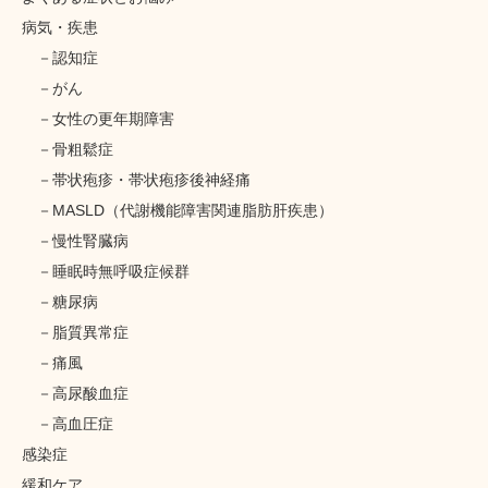
病気・疾患
認知症
がん
女性の更年期障害
骨粗鬆症
帯状疱疹・帯状疱疹後神経痛
MASLD（代謝機能障害関連脂肪肝疾患）
慢性腎臓病
睡眠時無呼吸症候群
糖尿病
脂質異常症
痛風
高尿酸血症
高血圧症
感染症
緩和ケア