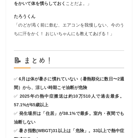
をかいて体を慣らしておく
ことだよ。」
たろうくん
「のどが渇く前に飲む、エアコンを我慢しない、今のう
ちに汗をかく！ おじいちゃんにも教えてあげる！」
📝 まとめ！
✅
6月は体が暑さに慣れていない（暑熱順化に数日〜2週
間）から、涼しい時期こそ油断が危険
✅
2025年の熱中症搬送は約10万510人で過去最多。
57.1%が65歳以上
✅
発生場所は「住居」が38.1%で最多。室内・夜間でも
油断しない
✅
暑さ指数(WBGT)31以上は「危険」。33以上で熱中症