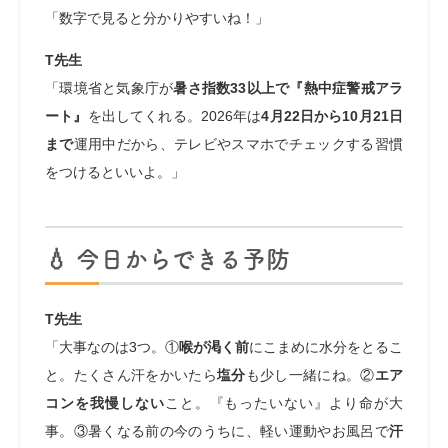
「数字で見ると分かりやすいね！」
T先生
「環境省と気象庁が
暑さ指数33以上で『熱中症警戒アラ
ート』
を出してくれる。2026年は
4月22日から10月21日
まで
運用中だから、テレビやスマホでチェックする習慣
をつけるといいよ。」
💧 今日からできる予防
T先生
「大事なのは3つ。①
喉が渇く前
にこまめに水分をとるこ
と。たくさん汗をかいたら
塩分
も少し一緒にね。②
エア
コンを我慢しない
こと。『もったいない』より命が大
事。③暑くなる前の今のうちに、軽い運動やお風呂で
汗