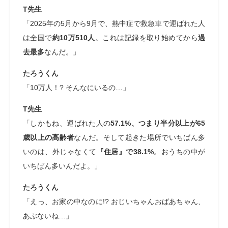
T先生
「2025年の5月から9月で、熱中症で救急車で運ばれた人
は全国で
約10万510人
。これは記録を取り始めてから
過
去最多
なんだ。」
たろうくん
「10万人！? そんなにいるの…」
T先生
「しかもね、運ばれた人の
57.1%、つまり半分以上が65
歳以上の高齢者
なんだ。そして起きた場所でいちばん多
いのは、外じゃなくて
『住居』で38.1%
。おうちの中が
いちばん多いんだよ。」
たろうくん
「えっ、お家の中なのに!? おじいちゃんおばあちゃん、
あぶないね…」