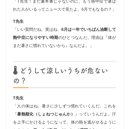
「T先生！まだ夏本番じゃないのに、もう熱中症で運ば
れた人がいるってニュースで見たよ。6月でもなるの？」
T先生
「いい質問だね。実はね、
6月は一年でいちばん油断して
熱中症になりやすい時期
のひとつなんだ。理由は『体が
まだ暑さに慣れていないから』なんだよ。」
🌡️ どうして涼しいうちが危ない
の？
T先生
「人の体はね、暑さに少しずつ慣れていくんだ。これを
『
暑熱順化（しょねつじゅんか）
』っていうんだよ。汗
を上手にかけるようになって、体の熱を逃がせるように