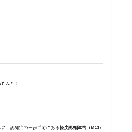
った
んだ！」
らに、認知症の一歩手前にある
軽度認知障害（MCI）