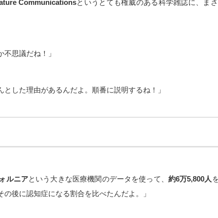
ature Communications
というとても権威のある科学雑誌に、まさ
か不思議だね！」
んとした理由があるんだよ。順番に説明するね！」
ォルニア
という大きな医療機関のデータを使って、
約6万5,800人
その後に認知症になる割合を比べたんだよ。」