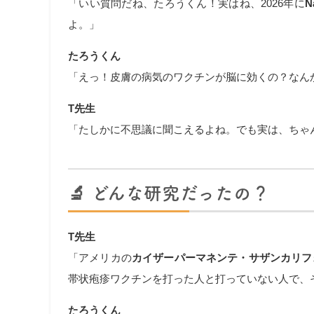
「いい質問だね、たろうくん！実はね、2026年に
N
よ。」
たろうくん
「えっ！皮膚の病気のワクチンが脳に効くの？なん
T先生
「たしかに不思議に聞こえるよね。でも実は、ちゃ
🔬 どんな研究だったの？
T先生
「アメリカの
カイザーパーマネンテ・サザンカリフ
帯状疱疹ワクチンを打った人と打っていない人で、
たろうくん