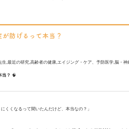
症が防げるって本当？
先生
,
最近の研究
,
高齢者の健康
,
エイジング・ケア、予防医学
,
脳・神
本当？
🧠
りにくくなるって聞いたんだけど、本当なの？」