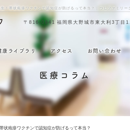
先生！帯状疱疹ワクチンで認知症が防げるって本当？｜つじファミリー
〒816-0941
福岡県大野城市東大利3丁目11
健康ライブラリ
アクセス
お問い合わせ
医療コラム
！帯状疱疹ワクチンで認知症が防げるって本当？