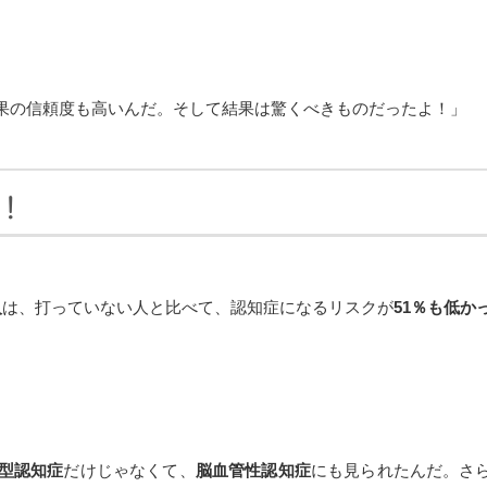
果の信頼度も高いんだ。そして結果は驚くべきものだったよ！」
下！
人
は、打っていない人と比べて、認知症になるリスクが
51％も低か
型認知症
だけじゃなくて、
脳血管性認知症
にも見られたんだ。さ