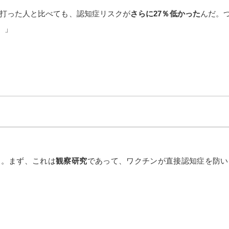
を打った人と比べても、認知症リスクが
さらに27％低かった
んだ。
。」
よ。まず、これは
観察研究
であって、ワクチンが直接認知症を防い