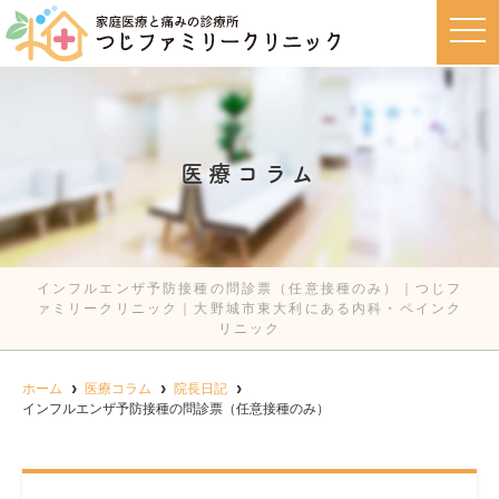
t
o
g
g
l
e
n
a
v
医療コラム
i
g
a
t
i
o
n
インフルエンザ予防接種の問診票（任意接種のみ）｜つじフ
ァミリークリニック｜大野城市東大利にある内科・ペインク
リニック
ホーム
医療コラム
院長日記
インフルエンザ予防接種の問診票（任意接種のみ）