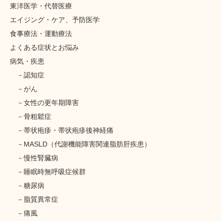
東洋医学・代替医療
エイジング・ケア、予防医学
食事療法・運動療法
よくある症状とお悩み
病気・疾患
認知症
がん
女性の更年期障害
骨粗鬆症
帯状疱疹・帯状疱疹後神経痛
MASLD（代謝機能障害関連脂肪肝疾患）
慢性腎臓病
睡眠時無呼吸症候群
糖尿病
脂質異常症
痛風