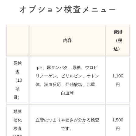
オプション検査メニュー
費用
内容
（税
込）
尿検
pH、尿タンパク、尿糖、ウロビ
査
リノーゲン、ビリルビン、ケトン
1,100
（10
体、潜血反応、亜硝酸塩、比重、
円
項
白血球
目）
動脈
硬化
血管のつまりや硬さが分かる検査
1,500
検査
です。
円