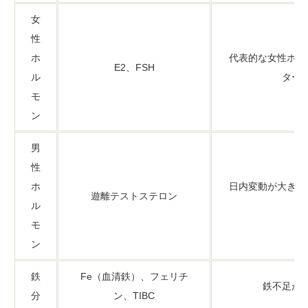
女
性
ホ
代表的な女性ホル
E2、FSH
ル
ター
モ
ン
男
性
ホ
日内変動が大きく
遊離テストステロン
ル
モ
ン
鉄
Fe（血清鉄）、フェリチ
鉄不足が
分
ン、TIBC