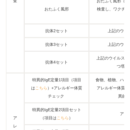
査
おたふく風邪（ム
おたふく風邪
検査し、ワクチン
抗体2セット
上記のウイ
抗体3セット
上記のウイ
上記のウイルス抗
抗体4セット
つ増える
特異的IgE定量1項目（項目
食物、植物、ハウ
は
こちら
）+アレルギー体質
アレルギー体質チ
チェック
異的I
特異的IgE定量2項目セット
アレ
ア
（項目は
こちら
）
レ