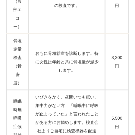
（腹
の検査です。
円
部エ
コ
ー）
骨塩
定量
おもに骨粗鬆症を診断します。特
検査
3,300
に女性は年齢と共に骨塩量が減少
（骨
円
します。
密
度）
いびきをかく、昼間いつも眠い、
睡眠
集中力がない方、『睡眠中に呼吸
時無
が止まっていた』と言われたこと
呼吸
5,500
がある方にお勧めします。検査会
症候
円
社よりご自宅に検査機器を配送