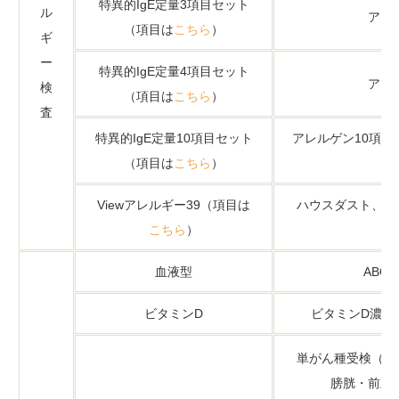
特異的IgE定量3項目セット
ル
アレ
（項目は
こちら
）
ギ
ー
特異的IgE定量4項目セット
アレ
検
（項目は
こちら
）
査
特異的IgE定量10項目セット
アレルゲン10項目
（項目は
こちら
）
Viewアレルギー39（項目は
ハウスダスト、ダ
こちら
）
ス
血液型
ABO
ビタミンD
ビタミンD濃度
単がん種受検（大
膀胱・前立