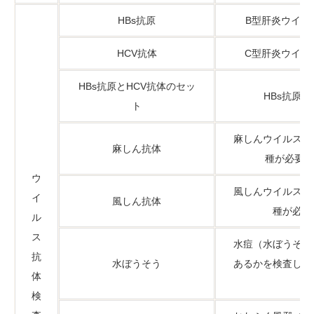
HBs抗原
B型肝炎ウイル
HCV抗体
C型肝炎ウイル
HBs抗原とHCV抗体のセッ
HBs抗原
ト
麻しんウイルス抗
麻しん抗体
種が必要かを
ウ
風しんウイルス抗
イ
風しん抗体
種が必要
ル
ス
水痘（水ぼうそう
抗
水ぼうそう
あるかを検査し、
体
検