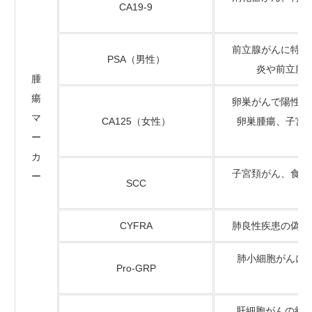
CA19-9
前立腺がんに特異
PSA（男性）
炎や前立腺
腫
瘍
卵巣がんで陽性率
マ
CA125（女性）
卵巣腫瘍、子宮
ー
カ
子宮頚がん、食道
ー
SCC
CYFRA
肺良性疾患の偽陽
肺小細胞がんに
Pro-GRP
肝細胞がんの約6