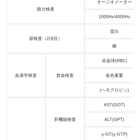
オージオメーター
聴力検査
1000Hz/4000Hz
蛋白
尿検査（2項目）
糖
赤血球(RBC)
血液学検査
貧血検査
血色素量
(ヘモグロビン)
AST(GOT)
肝機能検査
ALT(GPT)
γ-GT(γ-GTP)