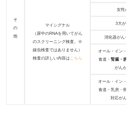
女性が
そ
3大がん
マイシグナル
の
（尿中のRNAを用いてがん
他
消化器がんセ
のスクリーニング検査。※
線虫検査ではありません）
オール・イン・ワ
検査の詳しい内容は
こちら
食道・
腎臓・膀胱
がんが増
オール・イン・ワ
食道・乳房・卵巣
対応がんが