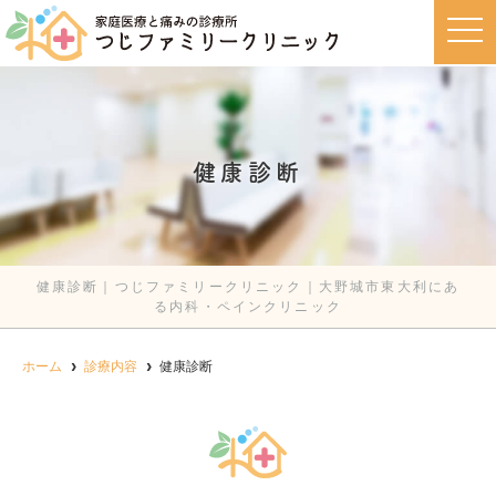
t
o
g
g
l
e
n
a
v
健康診断
i
g
a
t
i
o
n
健康診断｜つじファミリークリニック｜大野城市東大利にあ
る内科・ペインクリニック
ホーム
診療内容
健康診断