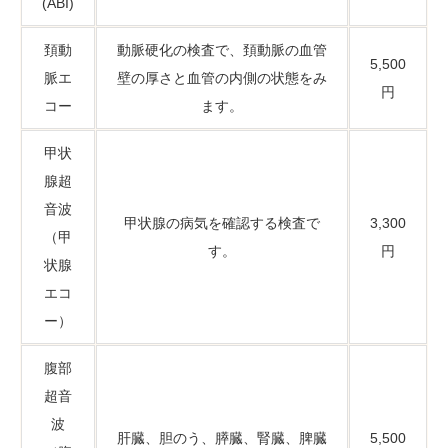
(ABI)
頚動
動脈硬化の検査で、頚動脈の血管
5,500
脈エ
壁の厚さと血管の内側の状態をみ
円
コー
ます。
甲状
腺超
音波
甲状腺の病気を確認する検査で
3,300
（甲
す。
円
状腺
エコ
ー）
腹部
超音
波
肝臓、胆のう、膵臓、腎臓、脾臓
5,500