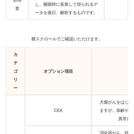
群検
し、睡眠時に装着して得られるデ
査
ータを後日、解析するものです。
横スクロールでご確認いただけます。
カ
テ
ゴ
オプション項目
リ
ー
大腸がんをはじめ
CEA
ますが、加齢や喫
異常値
消化器がん、特に