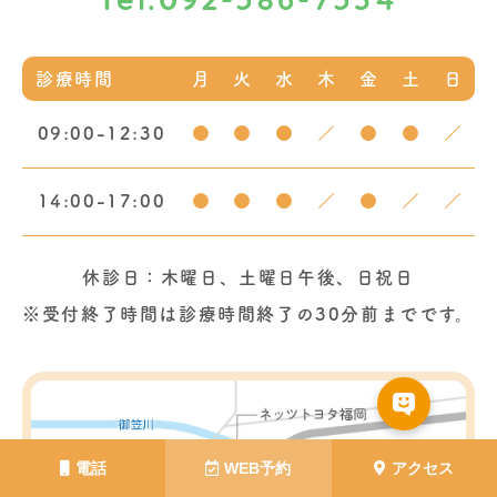
092-586-7534
Tel.
診療時間
月
火
水
木
金
土
日
09:00-12:30
●
●
●
／
●
●
／
14:00-17:00
●
●
●
／
●
／
／
休診日：木曜日、土曜日午後、日祝日
※受付終了時間は診療時間終了の30分前までです。
電話
WEB予約
アクセス