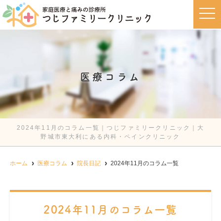
t
o
g
g
l
e
n
a
v
医療コラム
i
g
a
t
i
o
n
2024年11月のコラム一覧｜つじファミリークリニック｜大
野城市東大利にある内科・ペインクリニック
ホーム
医療コラム
院長日記
2024年11月のコラム一覧
2024年11月のコラム一覧