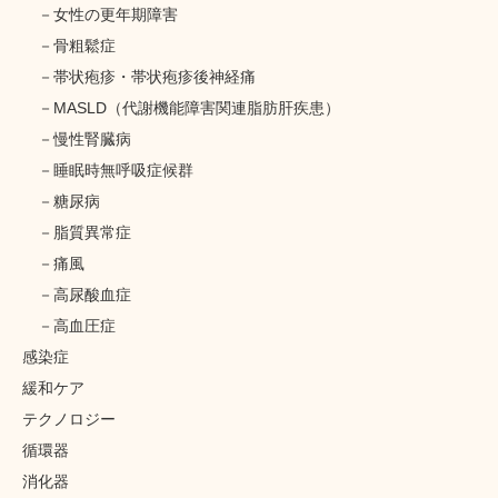
女性の更年期障害
骨粗鬆症
帯状疱疹・帯状疱疹後神経痛
MASLD（代謝機能障害関連脂肪肝疾患）
慢性腎臓病
睡眠時無呼吸症候群
糖尿病
脂質異常症
痛風
高尿酸血症
高血圧症
感染症
緩和ケア
テクノロジー
循環器
消化器