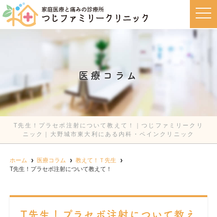
t
o
g
g
l
e
n
a
v
医療コラム
i
g
a
t
i
o
n
T先生！プラセボ注射について教えて！｜つじファミリークリ
ニック｜大野城市東大利にある内科・ペインクリニック
ホーム
医療コラム
教えて！Ｔ先生
T先生！プラセボ注射について教えて！
T先生！プラセボ注射について教え