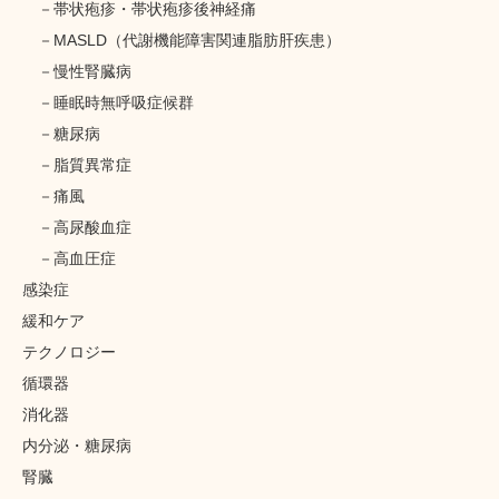
帯状疱疹・帯状疱疹後神経痛
MASLD（代謝機能障害関連脂肪肝疾患）
慢性腎臓病
睡眠時無呼吸症候群
糖尿病
脂質異常症
痛風
高尿酸血症
高血圧症
感染症
緩和ケア
テクノロジー
循環器
消化器
内分泌・糖尿病
腎臓