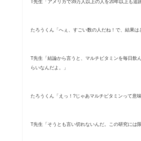
T先生「アメリカで39万人以上の人を20年以上も
たろうくん「へぇ、すごい数の人だね！で、結果は
T先生「結論から言うと、マルチビタミンを毎日飲
らいなんだよ。」
たろうくん「えっ！?じゃあマルチビタミンって意
T先生「そうとも言い切れないんだ。この研究には