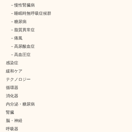
慢性腎臓病
睡眠時無呼吸症候群
糖尿病
脂質異常症
痛風
高尿酸血症
高血圧症
感染症
緩和ケア
テクノロジー
循環器
消化器
内分泌・糖尿病
腎臓
脳・神経
呼吸器