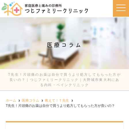
t
o
g
g
l
e
n
a
v
医療コラム
i
g
a
t
i
o
n
T先生！片頭痛のお薬は自分で買うより処方してもらった方が
良いの？｜つじファミリークリニック｜大野城市東大利にあ
る内科・ペインクリニック
ホーム
医療コラム
教えて！Ｔ先生
T先生！片頭痛のお薬は自分で買うより処方してもらった方が良いの？