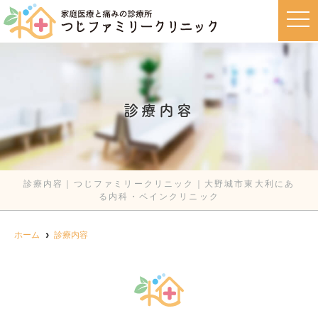
t
o
g
g
l
e
n
a
v
診療内容
i
g
a
t
i
o
n
診療内容｜つじファミリークリニック｜大野城市東大利にあ
る内科・ペインクリニック
ホーム
診療内容