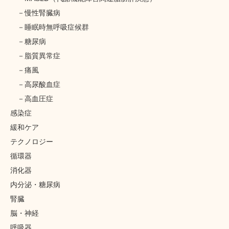
慢性腎臓病
睡眠時無呼吸症候群
糖尿病
脂質異常症
痛風
高尿酸血症
高血圧症
感染症
緩和ケア
テクノロジー
循環器
消化器
内分泌・糖尿病
腎臓
脳・神経
呼吸器