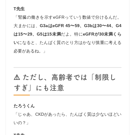
T先生
「腎臓の働きを示すeGFRっていう数値で分けるんだ。
大まかには、
G3aはeGFR 45〜59、G3bは30〜44、G4
は15〜29、G5は15未満
だよ。特に
eGFRが30未満くら
い
になると、たんぱく質のとり方はかなり慎重に考える
必要があるね。」
⚠️ ただし、高齢者では「制限し
すぎ」にも注意
たろうくん
「じゃあ、CKDがあったら、たんぱく質は少ないほどい
いの？」