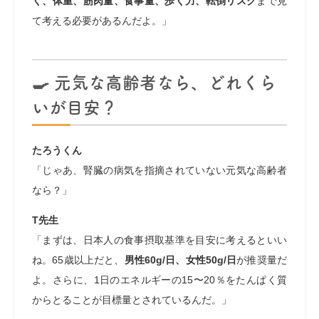
く、体重、筋肉量、食事量、歩く力、転倒リスク
まで見
て考える必要があるんだよ。」
🍳 元気な高齢者なら、どれくら
いが目安？
たろうくん
「じゃあ、腎臓の病気を指摘されていない元気な高齢者
なら？」
T先生
「まずは、日本人の食事摂取基準を目安に考えるといい
ね。65歳以上だと、
男性60g/日、女性50g/日
が推奨量だ
よ。さらに、1日のエネルギーの15〜20％をたんぱく質
からとることが目標量とされているんだ。」