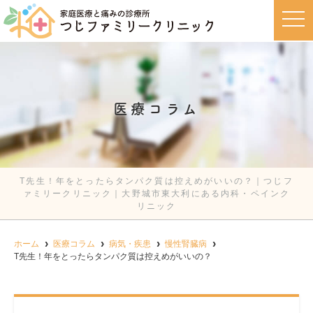
t
o
g
g
l
e
n
a
v
医療コラム
i
g
a
t
i
o
n
T先生！年をとったらタンパク質は控えめがいいの？｜つじフ
ァミリークリニック｜大野城市東大利にある内科・ペインク
リニック
ホーム
医療コラム
病気・疾患
慢性腎臓病
T先生！年をとったらタンパク質は控えめがいいの？