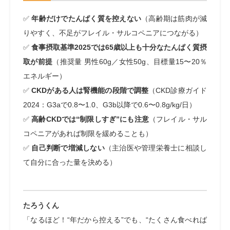
✅
年齢だけでたんぱく質を控えない
（高齢期は筋肉が減
りやすく、不足がフレイル・サルコペニアにつながる）
✅
食事摂取基準2025では65歳以上も十分なたんぱく質摂
取が前提
（推奨量 男性60g／女性50g、目標量15〜20％
エネルギー）
✅
CKDがある人は腎機能の段階で調整
（CKD診療ガイド
2024：G3aで0.8〜1.0、G3b以降で0.6〜0.8g/kg/日）
✅
高齢CKDでは“制限しすぎ”にも注意
（フレイル・サル
コペニアがあれば制限を緩めることも）
✅
自己判断で増減しない
（主治医や管理栄養士に相談し
て自分に合った量を決める）
たろうくん
「なるほど！“年だから控える”でも、“たくさん食べれば