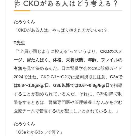
🩺 CKDがある人はどう考える？
たろうくん
「CKDがある人は、やっぱり控えた方がいいの？」
T先生
「“全員が同じように控える”っていうより、
CKDのステ
ージ、尿たんぱく、体格、栄養状態、年齢、フレイルの
有無
を見て決めるんだ。日本腎臓学会のCKD診療ガイド
2024ではね、CKD G1〜G2では過剰摂取に注意、
G3aで
は0.8〜1.0g/kg/日、G3b以降では0.6〜0.8g/kg/日
で指導
することが勧められているんだ。それに、G3b以降で制
限をするときは、腎臓専門医や管理栄養士なんかを含む
医療チームで管理するのが望ましいとされているよ。」
たろうくん
「G3aとかG3bって何？」