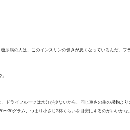
。糖尿病の人は、このインスリンの働きが悪くなっているんだ。フ
?」
よ。ドライフルーツは水分が少ないから、同じ重さの生の果物よりカ
20〜30グラム、つまり小さじ2杯くらいを目安にするのがいいかな