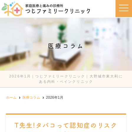
t
o
g
g
l
e
n
a
v
医療コラム
i
g
a
t
i
o
n
2026年1月｜つじファミリークリニック｜大野城市東大利に
ある内科・ペインクリニック
ホーム
医療コラム
2026年1月
T先生!タバコって認知症のリスク