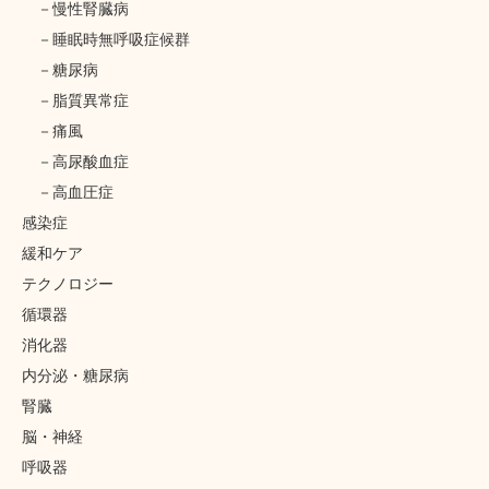
慢性腎臓病
睡眠時無呼吸症候群
糖尿病
脂質異常症
痛風
高尿酸血症
高血圧症
感染症
緩和ケア
テクノロジー
循環器
消化器
内分泌・糖尿病
腎臓
脳・神経
呼吸器