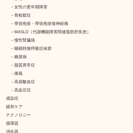
女性の更年期障害
骨粗鬆症
帯状疱疹・帯状疱疹後神経痛
MASLD（代謝機能障害関連脂肪肝疾患）
慢性腎臓病
睡眠時無呼吸症候群
糖尿病
脂質異常症
痛風
高尿酸血症
高血圧症
感染症
緩和ケア
テクノロジー
循環器
消化器