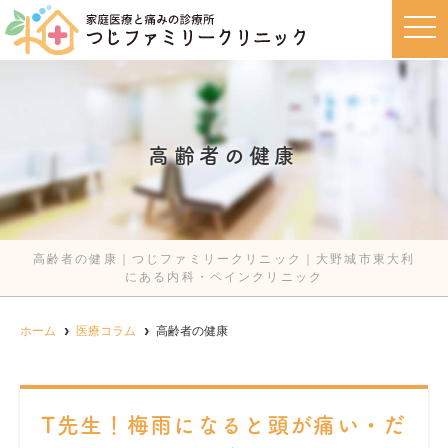
t
o
g
g
l
e
n
a
v
高齢者の健康
i
g
a
t
i
o
n
高齢者の健康｜つじファミリークリニック｜大野城市東大利
にある内科・ペインクリニック
ホーム
医療コラム
高齢者の健康
T先生！梅雨になると頭が痛い・だ