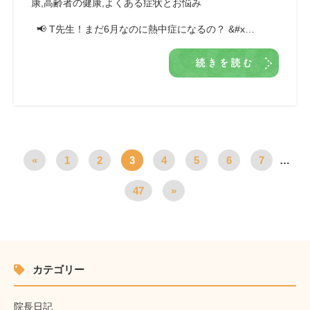
康
,
高齢者の健康
,
よくある症状とお悩み
📢 T先生！まだ6月なのに熱中症になるの？ &#x…
続きを読む
«
1
2
3
4
5
6
7
…
47
»
カテゴリー
院長日記