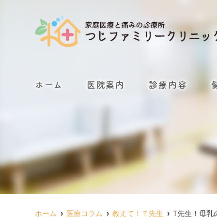
ホーム
医院案内
診療内容
ホーム
医療コラム
教えて！Ｔ先生
T先生！母乳