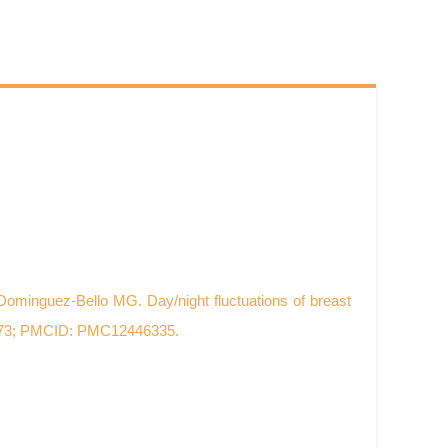
minguez-Bello MG. Day/night fluctuations of breast
77973; PMCID: PMC12446335.