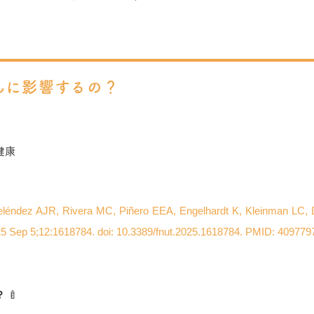
んに影響するの？
健康
éndez AJR, Rivera MC, Piñero EEA, Engelhardt K, Kleinman LC, Do
 2025 Sep 5;12:1618784. doi: 10.3389/fnut.2025.1618784. PMID: 409
？
🍼