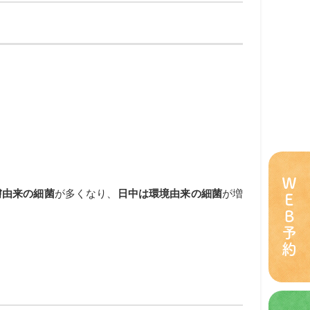
ＷＥＢ予約
膚由来の細菌
が多くなり、
日中は環境由来の細菌
が増