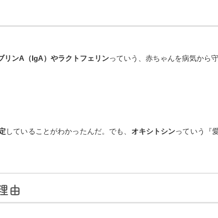
ブリンA（IgA）やラクトフェリン
っていう、赤ちゃんを病気から
定
していることがわかったんだ。でも、
オキシトシン
っていう『
理由