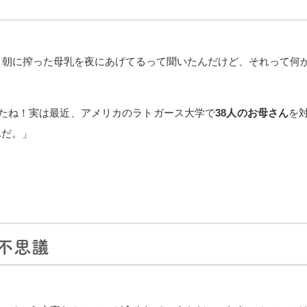
、朝に搾った母乳を夜にあげてるって聞いたんだけど、それって何
たね！実は最近、アメリカのラトガース大学で
38人のお母さん
を
んだ。」
不思議