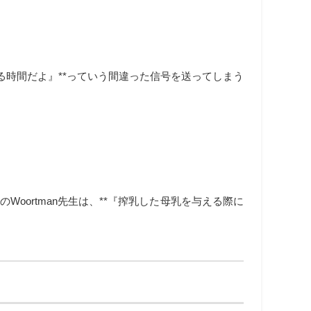
る時間だよ』**っていう間違った信号を送ってしまう
oortman先生は、**『搾乳した母乳を与える際に