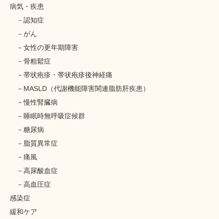
病気・疾患
認知症
がん
女性の更年期障害
骨粗鬆症
帯状疱疹・帯状疱疹後神経痛
MASLD（代謝機能障害関連脂肪肝疾患）
慢性腎臓病
睡眠時無呼吸症候群
糖尿病
脂質異常症
痛風
高尿酸血症
高血圧症
感染症
緩和ケア