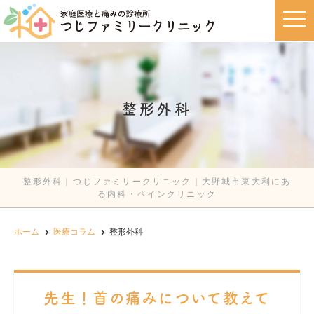
t
o
g
g
l
e
n
a
v
整形外科
i
g
a
t
i
o
n
整形外科｜つじファミリークリニック｜大野城市東大利にあ
る内科・ペインクリニック
ホーム
医療コラム
整形外科
先生！首の痛みについて教えて