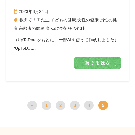
2023年3月24日
教えて！Ｔ先生
,
子どもの健康
,
女性の健康
,
男性の健
康
,
高齢者の健康
,
痛みの治療
,
整形外科
（UpToDateをもとに、一部AIを使って作成しました）
“UpToDat…
続きを読む
«
1
2
3
4
5